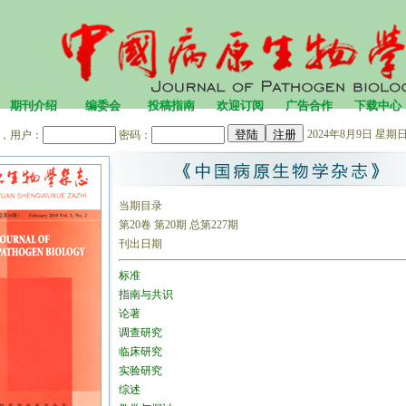
期刊介绍
编委会
投稿指南
欢迎订阅
广告合作
下载中心
2024年8月9日 星期日 
，用户：
密码：
当期目录
第20卷 第20期 总第227期
刊出日期
标准
指南与共识
论著
调查研究
临床研究
实验研究
综述