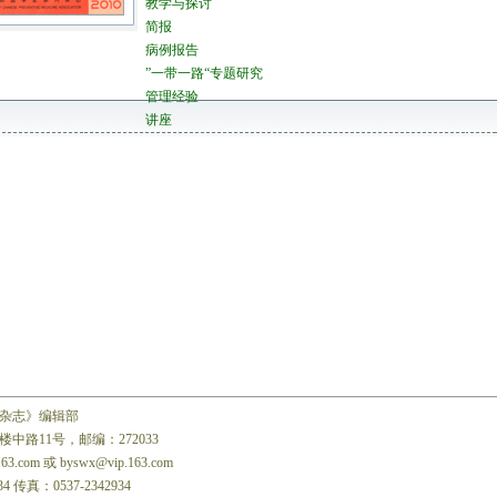
教学与探讨
简报
病例报告
”一带一路“专题研究
管理经验
讲座
杂志》编辑部
中路11号，邮编：272033
163.com 或 byswx@vip.163.com
34 传真：0537-2342934