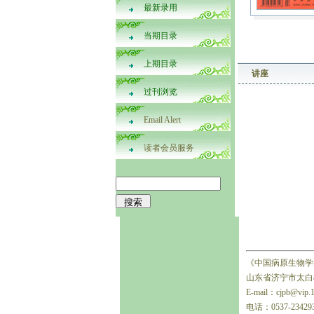
最新录用
当期目录
上期目录
讲座
过刊浏览
Email Alert
读者会员服务
《中国病原生物学
山东省济宁市太白楼
E-mail：cjpb@vip.
电话：0537-23429