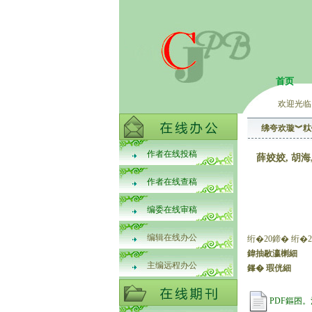
首页
欢迎光临
绋夸欢璇︾粏
作者在线投稿
薛姣姣, 胡
作者在线查稿
编委在线审稿
编辑在线办公
绗�20鍗� 绗�2
鍏抽敭瀛楋細
主编远程办公
鎽� 瑕侊細
PDF鏂囨