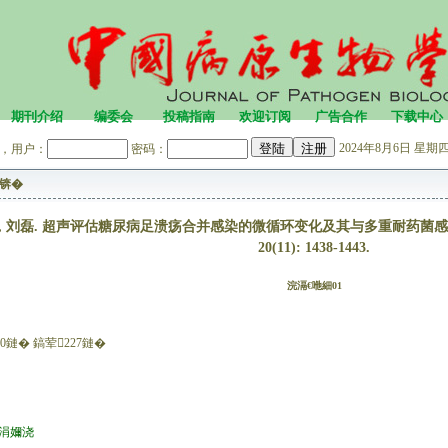
期刊介绍
编委会
投稿指南
欢迎订阅
广告合作
下载中心
2024年8月6日 星期四 
，用户：
密码：
锛�
海, 刘磊. 超声评估糖尿病足溃疡合并感染的微循环变化及其与多重耐药菌感染的相
20(11): 1438-1443.
浣滆€咃細01
0鏈� 鎬荤227鏈�
。涓嬭浇