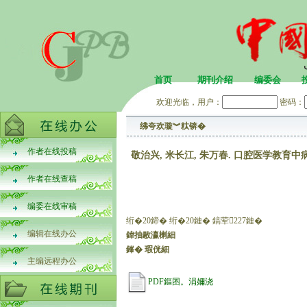
首页
期刊介绍
编委会
欢迎光临，用户：
密码：
绋夸欢璇︾粏锛�
作者在线投稿
敬治兴, 米长江, 朱万春. 口腔医学教育中病原生物
作者在线查稿
编委在线审稿
绗�20鍗� 绗�20鏈� 鎬荤227鏈�
编辑在线办公
鍏抽敭瀛楋細
鎽� 瑕侊細
主编远程办公
PDF鏂囨。涓嬭浇