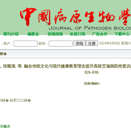
期刊介绍
编委会
投稿指南
欢迎订阅
广告合作
下载中心
2024年8月8日 星期六 
，用户：
密码：
锛�
, 张顺清, 等. 融合传统文化与现代健康教育理念提升高校艾滋病防控意识的研究[J
826-830.
浣滆€咃細01
0鏈� 鎬荤222鏈�
。涓嬭浇