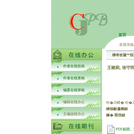
首页
欢迎光临
绋夸欢璇︾粏
作者在线投稿
王晓莉, 张守民
作者在线查稿
编委在线审稿
编辑在线办公
绗�20鍗� 绗�2
鍏抽敭瀛楋細
主编远程办公
鎽� 瑕侊細
PDF鏂囨